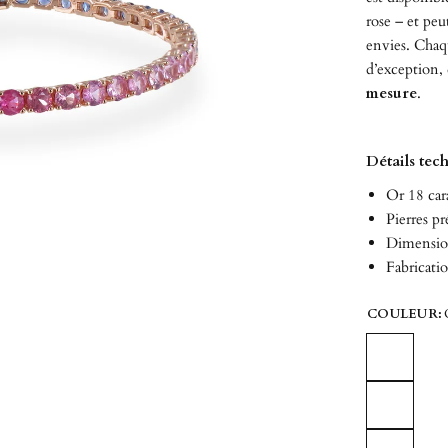
rose – et peu
envies. Chaqu
d’exception, 
mesure
.
Détails tec
Or 18 car
Pierres pr
Dimension
Fabricati
COULEUR: