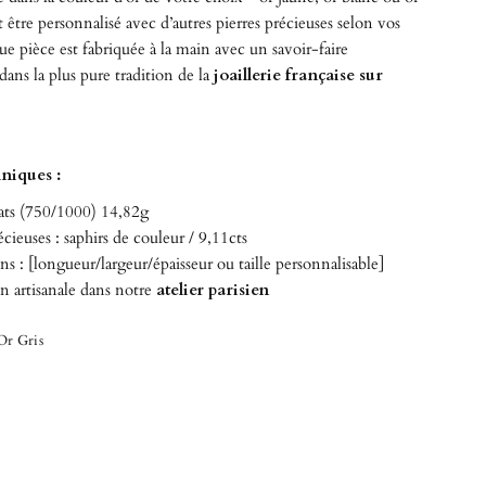
t être personnalisé avec d’autres pierres précieuses selon vos
e pièce est fabriquée à la main avec un savoir-faire
dans la plus pure tradition de la
joaillerie française sur
hniques :
ats (750/1000) 14,82g
écieuses : saphirs de couleur / 9,11cts
s : [longueur/largeur/épaisseur ou taille personnalisable]
on artisanale dans notre
atelier parisien
Or Gris