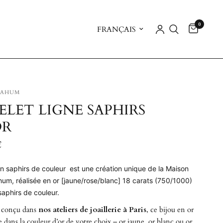
0
Mettre à jour le pays/la région
NAHUM
ELET LIGNE SAPHIRS
OR
€
en saphirs de couleur est une création unique de la Maison
m, réalisée en or [jaune/rose/blanc] 18 carats (750/1000)
saphirs de couleur.
 conçu dans
nos ateliers de joaillerie à Paris
, ce bijou en or
e dans la couleur d’or de votre choix – or jaune, or blanc ou or